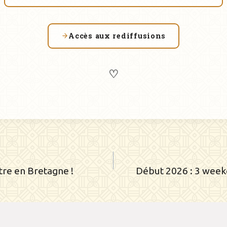
Accès aux rediffusion
s
♡
ation
tre en Bretagne !
Début 2026 : 3 weeke
le