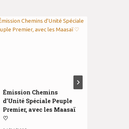
Émission Chemins
Souteni
d’Unité Spéciale Peuple
Projet 
Premier, avec les Maasaï
25/11/20
♡