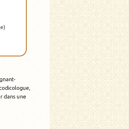
e)
ignant-
codicologue,
ur dans une