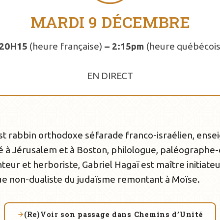
MARDI 9 DÉCEMBRE
 20H15
(heure française)
–
2:15pm
(heure québécois
EN DIRECT
st rabbin orthodoxe séfarade franco-israélien, ense
 à Jérusalem et à Boston, philologue, paléographe-
nteur et herboriste, Gabriel Hagaï est maître initiate
que non-dualiste du judaïsme remontant à Moïse.
(Re)Voir s
on passage dans Chemins d’Unité