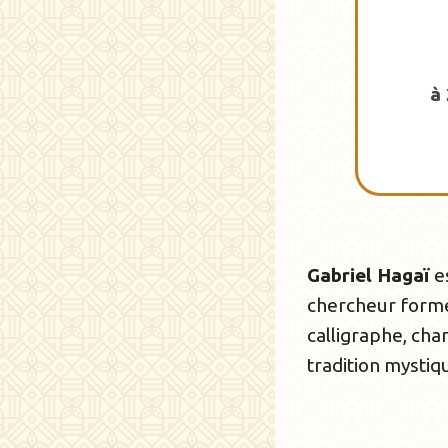
à
Gabriel Hagaï
e
chercheur formé
calligraphe, cha
tradition mysti