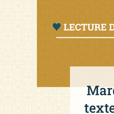
Mard
text