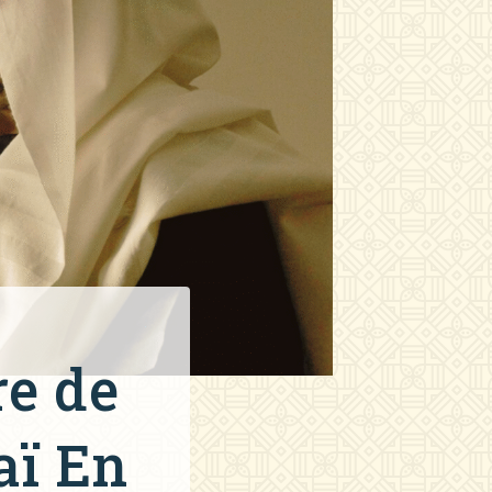
re de
aï En