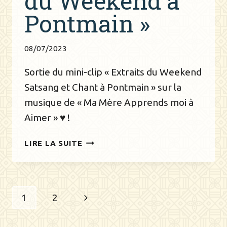
du Weekend à
Pontmain »
08/07/2023
Sortie du mini-clip « Extraits du Weekend
Satsang et Chant à Pontmain » sur la
musique de « Ma Mère Apprends moi à
Aimer » ♥ !
SORTIE
LIRE LA SUITE
DE
LA
VIDÉO
Navigation
« EXTRAITS
Page
1
2
DU
de
WEEKEND
suivante
À