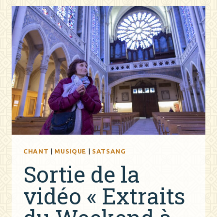
PHOTOS
DE
LA
RETRAITE
EN
ARDÈCHE
CHANT
|
MUSIQUE
|
SATSANG
Sortie de la
vidéo « Extraits