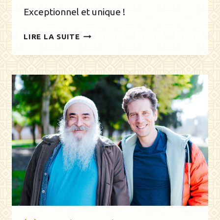
Exceptionnel et unique !
SURPRISE
LIRE LA SUITE
:
VIVEZ
CE
WEEKEND
LE
SATSANG
À
ANGERS
EN
DIRECT
!