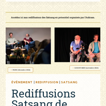
:
3
WEEKENDS
ET
1
RETRAITE
ÉVÈNEMENT
|
REDIFFUSION
|
SATSANG
Rediffusions
Satsang de