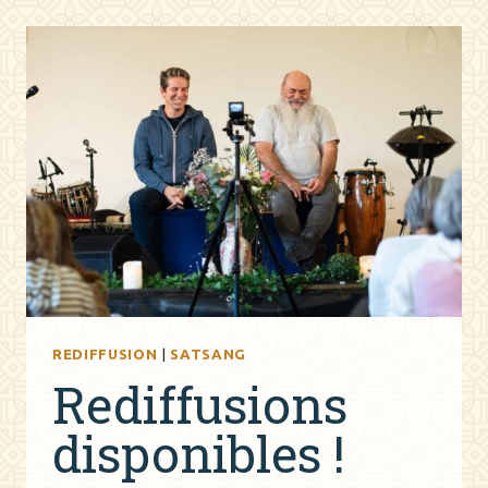
DIRECT
AVEC
GABRIEL
HAGAÏ
REDIFFUSION
|
SATSANG
Rediffusions
disponibles !