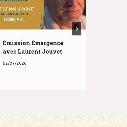
Émission Émergence
Sortie 
avec Laurent Jouvet
filmé 
02/07/2026
18/10/20