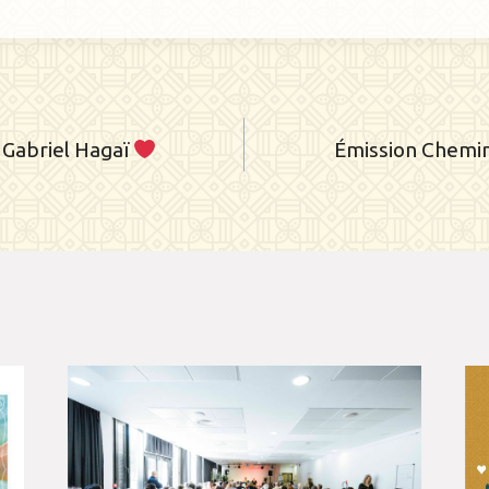
ation
c Gabriel Hagaï
Émission Chemin
le