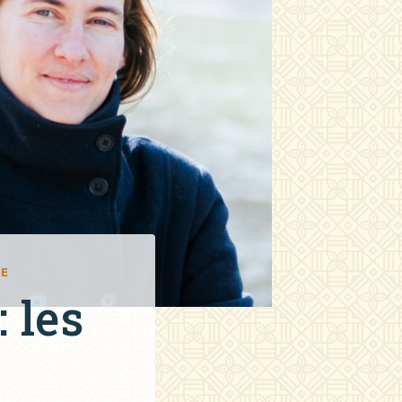
UE
 les