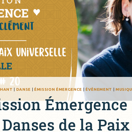
CHANT
|
DANSE
|
ÉMISSION ÉMERGENCE
|
ÉVÈNEMENT
|
MUSIQ
ssion Émergence :
Danses de la Paix