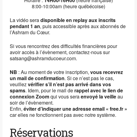
Horaire :
14H00-16
H00
(heure française)
8:00-10:00am (heure québécoise)
La vidéo sera
disponible en replay aux inscrits
pendant 1 an
, puis accessible après aux abonnés de
l’Ashram du Cœur.
Si vous rencontrez des difficultés financières pour
avoir accès à l’évènement, contactez-nous sur
satsang@ashramducoeur.com.
NB
: Au moment de votre inscription,
vous recevrez
un mail de confirmation
. Si ce n’est pas le cas,
veuillez
vérifier s’il n’est pas arrivé dans vos
spams
. Idem, pour le mail de
rappel avec le lien de
connexion Zoom
qui vous sera
envoyé la veille
au
soir de l’évènement.
Enfin,
éviter d’indiquer une adresse email « free.fr »
car elles ne fonctionnent pas avec notre système.
Réservations