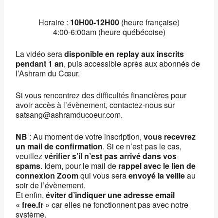
Horaire :
10H00-1
2H00
(heure française)
4:00-6:00am (heure québécoise)
La vidéo sera
disponible en replay aux inscrits
pendant 1 an
, puis accessible après aux abonnés de
l’Ashram du Cœur.
Si vous rencontrez des difficultés financières pour
avoir accès à l’évènement, contactez-nous sur
satsang@ashramducoeur.com.
NB
: Au moment de votre inscription,
vous recevrez
un mail de confirmation
. Si ce n’est pas le cas,
veuillez
vérifier s’il n’est pas arrivé dans vos
spams
. Idem, pour le mail de
rappel avec le lien de
connexion Zoom
qui vous sera
envoyé la veille
au
soir de l’évènement.
Et enfin,
éviter d’indiquer une adresse email
« free.fr »
car elles ne fonctionnent pas avec notre
système.