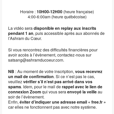
Horaire :
10H00-1
2H00
(heure française)
4:00-6:00am (heure québécoise)
La vidéo sera
disponible en replay aux inscrits
pendant 1 an
, puis accessible après aux abonnés de
l’Ashram du Cœur.
Si vous rencontrez des difficultés financières pour
avoir accès à l’évènement, contactez-nous sur
satsang@ashramducoeur.com.
NB
: Au moment de votre inscription,
vous recevrez
un mail de confirmation
. Si ce n’est pas le cas,
veuillez
vérifier s’il n’est pas arrivé dans vos
spams
. Idem, pour le mail de
rappel avec le lien de
connexion Zoom
qui vous sera
envoyé la veille
au
soir de l’évènement.
Enfin,
éviter d’indiquer une adresse email « free.fr »
car elles ne fonctionnent pas avec notre système.