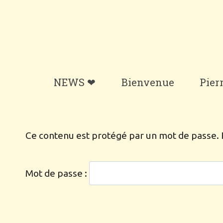
Aller
au
contenu
NEWS ❤
Bienvenue
Pier
Ce contenu est protégé par un mot de passe. Po
Mot de passe :